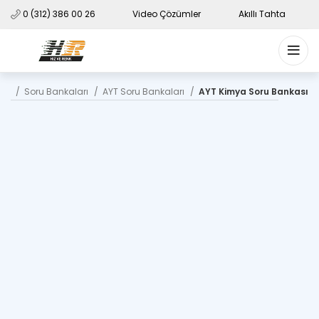
0 (312) 386 00 26
Video Çözümler
Akıllı Tahta
me
Soru Bankaları
AYT Soru Bankaları
AYT Kimya Soru Bankası