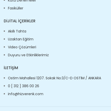
Kutu Denemeler
Fasiküller
DIJITAL İÇERIKLER
Akıllı Tahta
Uzaktan Eğitim
Video Çözümleri
Duyuru ve Etkinliklerimiz
İLETIŞIM
Ostim Mahallesi 1207. Sokak No:3/C-D OSTİM / ANKARA
0 [ 312 ] 386 00 26
info@hizverenk.com