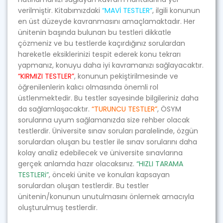
verilmiştir. Kitabımızdaki
“MAVİ TESTLER”
, ilgili konunun
en üst düzeyde kavranmasını amaçlamaktadır. Her
ünitenin başında bulunan bu testleri dikkatle
çözmeniz ve bu testlerde kaçırdığınız sorulardan
hareketle eksiklerinizi tespit ederek konu tekrarı
yapmanız, konuyu daha iyi kavramanızı sağlayacaktır.
“KIRMIZI TESTLER”
, konunun pekiştirilmesinde ve
öğrenilenlerin kalıcı olmasında önemli rol
üstlenmektedir. Bu testler sayesinde bilgileriniz daha
da sağlamlaşacaktır.
“TURUNCU TESTLER”
, ÖSYM
sorularına uyum sağlamanızda size rehber olacak
testlerdir. Üniversite sınav soruları paralelinde, özgün
sorulardan oluşan bu testler ile sınav sorularını daha
kolay analiz edebilecek ve üniversite sınavlarına
gerçek anlamda hazır olacaksınız.
“HIZLI TARAMA
TESTLERi”
, önceki ünite ve konuları kapsayan
sorulardan oluşan testlerdir. Bu testler
ünitenin/konunun unutulmasını önlemek amacıyla
oluşturulmuş testlerdir.