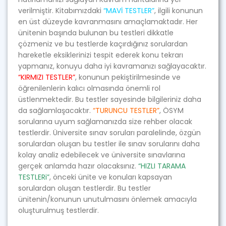
verilmiştir. Kitabımızdaki
“MAVİ TESTLER”
, ilgili konunun
en üst düzeyde kavranmasını amaçlamaktadır. Her
ünitenin başında bulunan bu testleri dikkatle
çözmeniz ve bu testlerde kaçırdığınız sorulardan
hareketle eksiklerinizi tespit ederek konu tekrarı
yapmanız, konuyu daha iyi kavramanızı sağlayacaktır.
“KIRMIZI TESTLER”
, konunun pekiştirilmesinde ve
öğrenilenlerin kalıcı olmasında önemli rol
üstlenmektedir. Bu testler sayesinde bilgileriniz daha
da sağlamlaşacaktır.
“TURUNCU TESTLER”
, ÖSYM
sorularına uyum sağlamanızda size rehber olacak
testlerdir. Üniversite sınav soruları paralelinde, özgün
sorulardan oluşan bu testler ile sınav sorularını daha
kolay analiz edebilecek ve üniversite sınavlarına
gerçek anlamda hazır olacaksınız.
“HIZLI TARAMA
TESTLERi”
, önceki ünite ve konuları kapsayan
sorulardan oluşan testlerdir. Bu testler
ünitenin/konunun unutulmasını önlemek amacıyla
oluşturulmuş testlerdir.